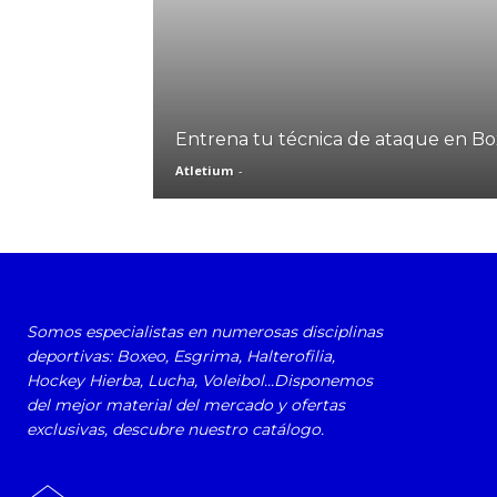
Entrena tu técnica de ataque en B
Atletium
-
Somos especialistas en numerosas disciplinas
deportivas: Boxeo, Esgrima, Halterofilia,
Hockey Hierba, Lucha, Voleibol...Disponemos
del mejor material del mercado y ofertas
exclusivas, descubre nuestro catálogo.